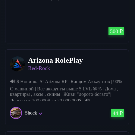
500 ₽
Arizona RolePlay
Red-Rock
🔊!$ Новинка $! Arizona RP | Rандом Aккаунтов | 90%
С машиной | Все аккаунты выше 5 LVL 💯% | Дома ,
квартиры , аксы , скины | Живи "дорого-богато"|
Деньги от 100.000$ до 20.000.000$ | 🔊
Shock
44 ₽