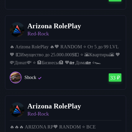
Arizona RolePlay
Red-Rock
🔥 Arizona RolePlay 🔥🧡 RANDOM ⭐ От 5 до 99 LVL
🧡 💵Имущество до 25.000.000$💵 ⭐ 🌇Квартиры🌇 🧡
💸Донат💸 ⭐ 🏦Бизнесы🏦 🧡🏡 Дома🏡 ⭐🏎
Большинство аккаунтов с несколькими авто🏎. 🧡
Shock
33 ₽
Возможно всё ! 🔥🔥🔥
Arizona RolePlay
Red-Rock
🔥🔥🔥 ARIZONA RP🧡 RANDOM ⭐ ВСЕ