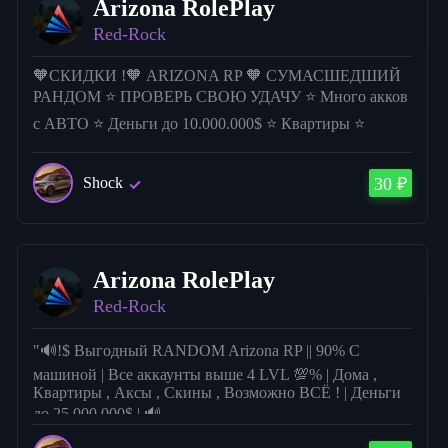
Arizona RolePlay
Red-Rock
🧡СКИДКИ !🧡 ARIZONA RP 🧡 СУМАСШЕДШИЙ
РАНДОМ ⭐ ПРОВЕРЬ СВОЮ УДАЧУ ⭐ Много акков
с АВТО ⭐ Деньги до 10.000.000$ ⭐ Квартиры ⭐
Випки ⭐ Бизнесы ⭐ Дома ⭐ Большенство "Без
привязок" 🧡 Все аккаунты выше 5 LVL 💯% 🧡
Shock
30 ₽
Arizona RolePlay
Red-Rock
"🔊!$ Выгодный RANDOM Arizona RP || 90% С
машиной | Все аккаунты выше 4 LVL 💯% | Дома ,
Квартиры , Аксы , Скины , Возможно ВСЁ ! | Деньги
до 25.000.000$ | 🔊