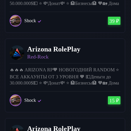
50.000.000$💵 ⭐ 💸Донат💸 ⭐ 🏦Бизнесы🏦 🧡🏡 Дома
🏡 ⭐🏎 Большинство аккаунтов с несколькими авто
🏎. 🧡 Испытай Удачу ! Есть много жирных аккаунтов
Shock
39 ₽
🔥🔥🔥
Arizona RolePlay
Red-Rock
🔥🔥🔥 ARIZONA RP🧡 НОВОГОДНИЙ RANDOM ⭐
ВСЕ АККАУНТЫ ОТ 3 УРОВНЯ 🧡 💵Деньги до
30.000.000$💵 ⭐ 💸Донат💸 ⭐ 🏦Бизнесы🏦 🧡🏡 Дома
🏡 ⭐🏎 Большинство аккаунтов с несколькими авто
🏎. 🧡 Испытай Удачу ! Есть много жирных аккаунтов
Shock
15 ₽
🔥🔥🔥
Arizona RolePlay