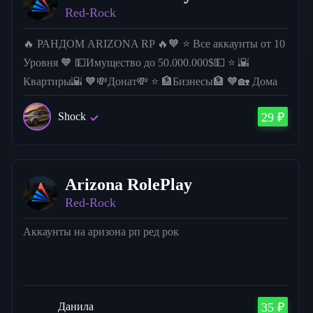
Red-Rock
🔥 РАНДОМ ARIZONA RP 🔥🧡 ⭐ Все аккаунты от 10
Уровня 🧡 💵Имущество до 50.000.000$💵 ⭐ 🌇
Квартиры🌇 🧡💸Донат💸 ⭐ 🏦Бизнесы🏦 🧡🏡 Дома
🏡 ⭐🏎 Большинство аккаунтов c авто🏎. 🧡
Shock
29 ₽
Возможно всё ! 🔥🔥🔥
Arizona RolePlay
Red-Rock
Аккаунты на аризона рп ред рок
Данила
35 ₽