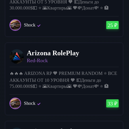
АККАУНТЫ ОТ 5 УРОВНЯ 🧡 💵Деньги до
30.000.000$💵 ⭐ 🌇Квартиры🌇 🧡💸Донат💸 ⭐ 🏦
Бизнесы🏦 🧡🏡 Дома🏡 ⭐🏎 Большинство аккаунтов
с несколькими авто🏎. 🧡 Испытай Удачу 🔥🔥🔥
Shock
25 ₽
Arizona RolePlay
Red-Rock
🔥🔥🔥 ARIZONA RP 🧡 PREMIUM RANDOM ⭐ ВСЕ
АККАУНТЫ ОТ 10 УРОВНЯ 🧡 💵Деньги до
75.000.000$💵 ⭐ 🌇Квартиры🌇 🧡💸Донат💸 ⭐ 🏦
Бизнесы🏦 🧡🏡 Дома🏡 ⭐🏎 Большинство аккаунтов
с несколькими авто🏎. 🧡 Испытай Удачу ⭐ Желаю
Shock
33 ₽
ЖИРРР🔥🔥🔥